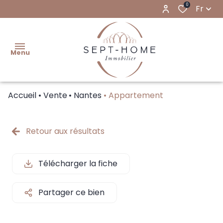
0
Fr
Menu
Accueil
Vente
Nantes
Appartement
NOS
VENTES
Retour aux résultats
FAIRE
ESTIMER
Télécharger la fiche
NOS
LOCATIONS
Partager ce bien
FAIRE