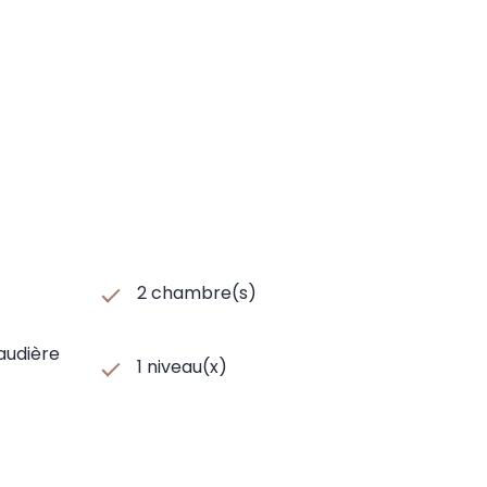
2 chambre(s)
haudière
1 niveau(x)
et 2023, abonnements compris).