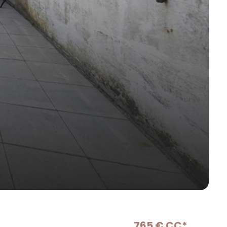
765 € CC*