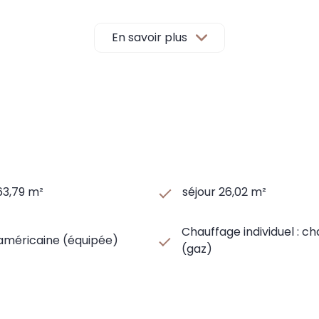
En savoir plus
ge
et qui constitue un autre espace de stockage
aite pour les déjeuners ensoleillés
ux pêchers
63,79 m²
séjour 26,02 m²
sions sur les charges: 6 €.
Chauffage individuel : c
 américaine (équipée)
(gaz)
'état des lieux d'entrée).
/an. Consommation énergie finale : 143 kWh/m²/an.
ntre 1060 € et 1490 € (prix moyens indexés sur les années 2021, 2022 
 disponibles sur le site Géorisques : www.georisques.gouv.fr